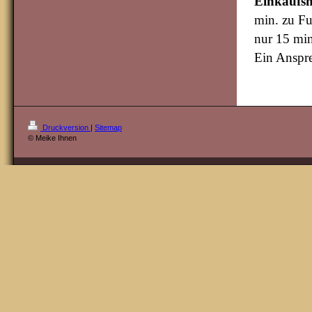
Einkaufsm
min. zu Fu
nur 15 mi
Ein Anspre
Druckversion
|
Sitemap
© Meike Ihnen