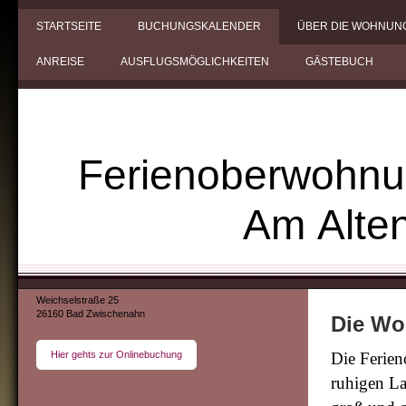
STARTSEITE
BUCHUNGSKALENDER
ÜBER DIE WOHNUN
ANREISE
AUSFLUGSMÖGLICHKEITEN
GÄSTEBUCH
Ferienoberwohn
Am Alten A
Weichselstraße 25
26160 Bad Zwischenahn
Die W
Hier gehts zur Onlinebuchung
Die Ferie
ruhigen La