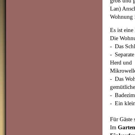
groß und g
Lan) Ansc
Wohnung is
Es ist eine
Die Wohnun
- Das Schl
- Separate
Herd und 
Mikrowell
- Das Wohn
gemütlich
- Badezim
- Ein klei
Für Gäste 
Im
Garte